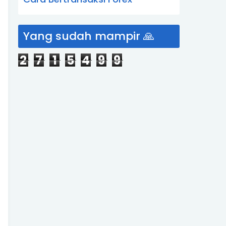
Yang sudah mampir 🙏
2
7
1
5
4
9
9