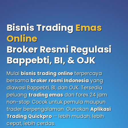
Bisnis Trading
Emas
Online
Broker Resmi Regulasi
Bappebti, BI, & OJK
Mulai
bisnis trading online
terpercaya
bersama
broker resmi Indonesia
yang
diawasi Bappebti, BI, dan OJK. Tersedia
peluang
trading emas
dan forex 24 jam
non-stop. Cocok untuk pemula maupun
trader berpengalaman. Gunakan
Aplikasi
Trading Quickpro
— lebih mudah, lebih
cepat, lebih cerdas.